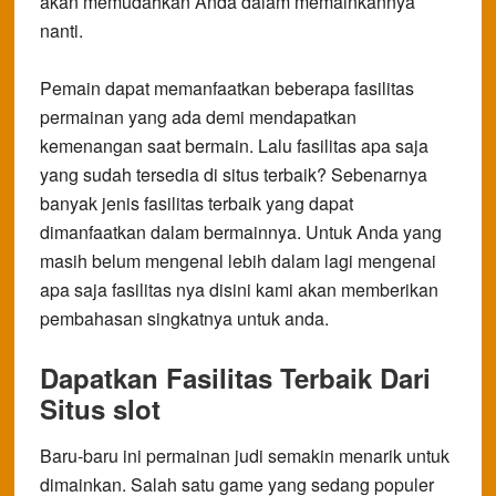
akan memudahkan Anda dalam memainkannya
nanti.
Pemain dapat memanfaatkan beberapa fasilitas
permainan yang ada demi mendapatkan
kemenangan saat bermain. Lalu fasilitas apa saja
yang sudah tersedia di situs terbaik? Sebenarnya
banyak jenis fasilitas terbaik yang dapat
dimanfaatkan dalam bermainnya. Untuk Anda yang
masih belum mengenal lebih dalam lagi mengenai
apa saja fasilitas nya disini kami akan memberikan
pembahasan singkatnya untuk anda.
Dapatkan Fasilitas Terbaik Dari
Situs slot
Baru-baru ini permainan judi semakin menarik untuk
dimainkan. Salah satu game yang sedang populer