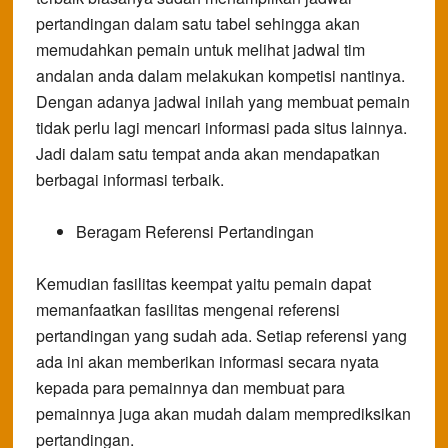
pertandingan dalam satu tabel sehingga akan
memudahkan pemain untuk melihat jadwal tim
andalan anda dalam melakukan kompetisi nantinya.
Dengan adanya jadwal inilah yang membuat pemain
tidak perlu lagi mencari informasi pada situs lainnya.
Jadi dalam satu tempat anda akan mendapatkan
berbagai informasi terbaik.
Beragam Referensi Pertandingan
Kemudian fasilitas keempat yaitu pemain dapat
memanfaatkan fasilitas mengenai referensi
pertandingan yang sudah ada. Setiap referensi yang
ada ini akan memberikan informasi secara nyata
kepada para pemainnya dan membuat para
pemainnya juga akan mudah dalam memprediksikan
pertandingan.