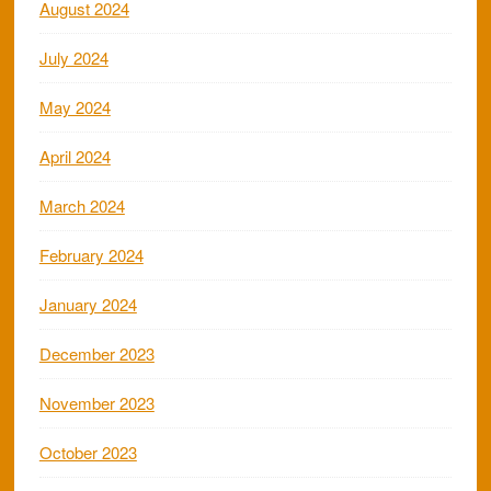
August 2024
July 2024
May 2024
April 2024
March 2024
February 2024
January 2024
December 2023
November 2023
October 2023