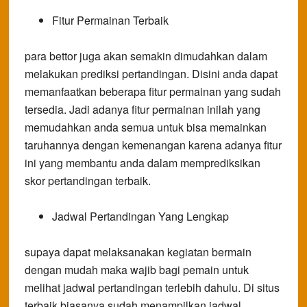
Fitur Permainan Terbaik
para bettor juga akan semakin dimudahkan dalam
melakukan prediksi pertandingan. Disini anda dapat
memanfaatkan beberapa fitur permainan yang sudah
tersedia. Jadi adanya fitur permainan inilah yang
memudahkan anda semua untuk bisa memainkan
taruhannya dengan kemenangan karena adanya fitur
ini yang membantu anda dalam memprediksikan
skor pertandingan terbaik.
Jadwal Pertandingan Yang Lengkap
supaya dapat melaksanakan kegiatan bermain
dengan mudah maka wajib bagi pemain untuk
melihat jadwal pertandingan terlebih dahulu. Di situs
terbaik biasanya sudah menampilkan jadwal