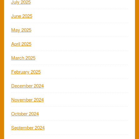
July 2025
June 2025
May 2025
April 2025
March 2025
February 2025
December 2024
November 2024
October 2024
September 2024