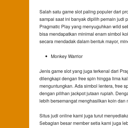
Salah satu game slot paling populer dari 
sampai saat ini banyak dipilih pemain judi 
Pragmatic Play yang menyuguhkan wild sebaga
bisa mendapatkan minimal enam simbol koin 
secara mendadak dalam bentuk mayor, minor
Monkey Warrior
Jenis game slot yang juga terkenal dari Pr
dilengkapi dengan free spin hingga lima k
menguntungkan.
Ada simbol lentera, free 
dengan pilihan jackpot jutaan rupiah.
Denga
lebih bersemangat menghasilkan koin dan 
Situs judi online kami juga turut menyediak
Sebagian besar member setia kami juga lebi