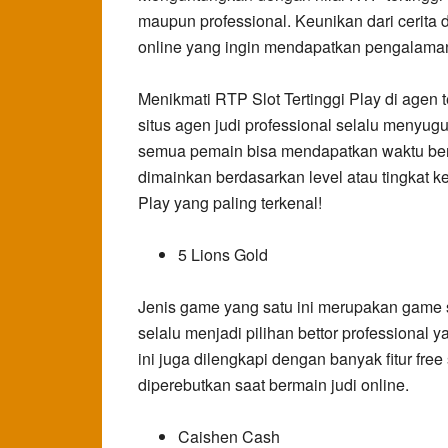
maupun professional.
Keunikan dari cerita d
online yang ingin mendapatkan pengalaman
Menikmati
RTP Slot Tertinggi
Play di agen 
situs agen judi professional selalu menyugu
semua pemain bisa mendapatkan waktu bermai
dimainkan berdasarkan level atau tingkat ke
Play yang paling terkenal!
5 Lions Gold
Jenis game yang satu ini merupakan game slo
selalu menjadi pilihan bettor professional
ini juga dilengkapi dengan banyak fitur fre
diperebutkan saat bermain judi online.
Caishen Cash