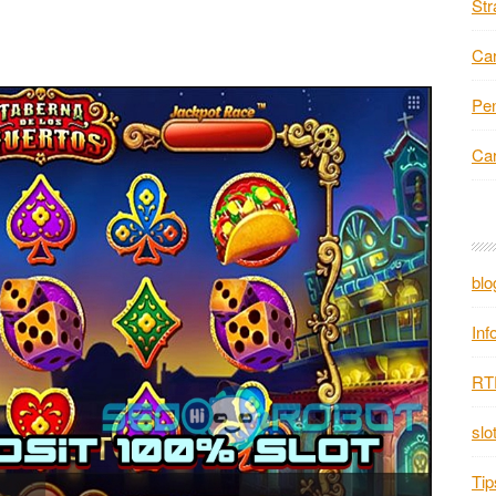
Str
Car
Pe
Ca
blo
Inf
RT
slo
Tip