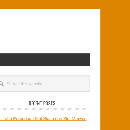
rimary
arch
idebar
site
RECENT POSTS
i Tahu Perbedaan Slot Biasa dan Slot Maxwin