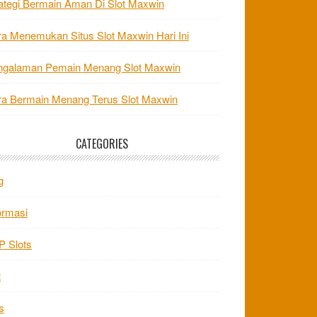
ategi Bermain Aman Di Slot Maxwin
a Menemukan Situs Slot Maxwin Hari Ini
ngalaman Pemain Menang Slot Maxwin
ra Bermain Menang Terus Slot Maxwin
CATEGORIES
g
ormasi
P Slots
t
s