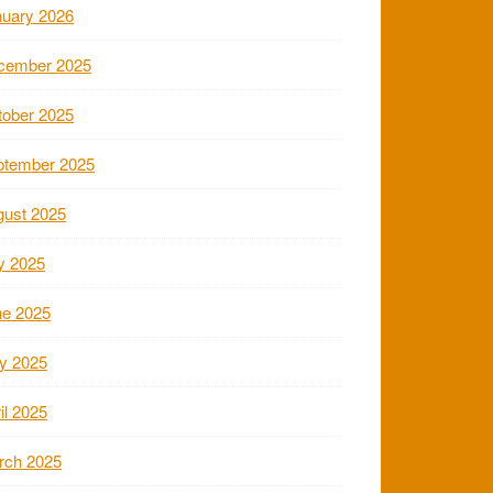
nuary 2026
cember 2025
tober 2025
ptember 2025
gust 2025
y 2025
ne 2025
y 2025
il 2025
rch 2025