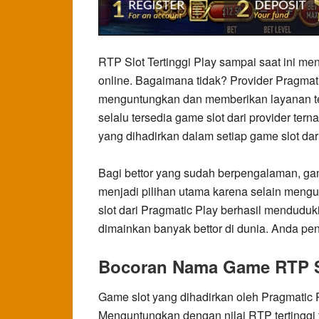
RTP Slot Tertinggi
Play sampai saat ini menj
online. Bagaimana tidak? Provider Pragmat
menguntungkan dan memberikan layanan t
selalu tersedia game slot dari provider ter
yang dihadirkan dalam setiap game slot dar
Bagi bettor yang sudah berpengalaman, game
menjadi pilihan utama karena selain mengun
slot dari Pragmatic Play berhasil menduduki
dimainkan banyak bettor di dunia. Anda p
Bocoran Nama Game RTP Sl
Game slot yang dihadirkan oleh Pragmatic P
Menguntungkan dengan nilai RTP tertinggi t