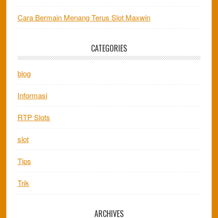
Cara Bermain Menang Terus Slot Maxwin
CATEGORIES
blog
Informasi
RTP Slots
slot
Tips
Trik
ARCHIVES