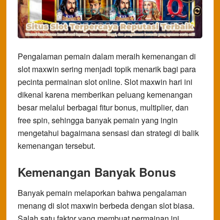
Pengalaman pemain dalam meraih kemenangan di
slot maxwin sering menjadi topik menarik bagi para
pecinta permainan slot online. Slot maxwin hari ini
dikenal karena memberikan peluang kemenangan
besar melalui berbagai fitur bonus, multiplier, dan
free spin, sehingga banyak pemain yang ingin
mengetahui bagaimana sensasi dan strategi di balik
kemenangan tersebut.
Kemenangan Banyak Bonus
Banyak pemain melaporkan bahwa pengalaman
menang di slot maxwin berbeda dengan slot biasa.
Salah satu faktor yang membuat permainan ini