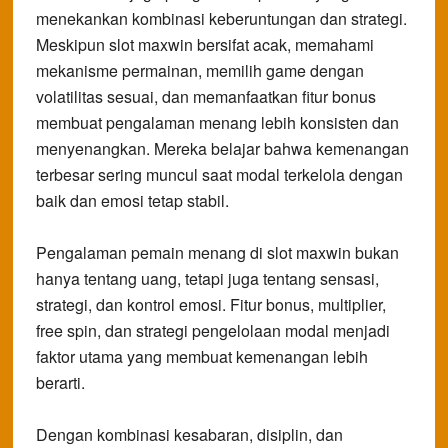
menekankan kombinasi keberuntungan dan strategi.
Meskipun slot maxwin bersifat acak, memahami
mekanisme permainan, memilih game dengan
volatilitas sesuai, dan memanfaatkan fitur bonus
membuat pengalaman menang lebih konsisten dan
menyenangkan. Mereka belajar bahwa kemenangan
terbesar sering muncul saat modal terkelola dengan
baik dan emosi tetap stabil.
Pengalaman pemain menang di slot maxwin bukan
hanya tentang uang, tetapi juga tentang sensasi,
strategi, dan kontrol emosi. Fitur bonus, multiplier,
free spin, dan strategi pengelolaan modal menjadi
faktor utama yang membuat kemenangan lebih
berarti.
Dengan kombinasi kesabaran, disiplin, dan