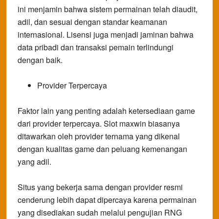
ini menjamin bahwa sistem permainan telah diaudit,
adil, dan sesuai dengan standar keamanan
internasional. Lisensi juga menjadi jaminan bahwa
data pribadi dan transaksi pemain terlindungi
dengan baik.
Provider Terpercaya
Faktor lain yang penting adalah ketersediaan game
dari provider terpercaya. Slot maxwin biasanya
ditawarkan oleh provider ternama yang dikenal
dengan kualitas game dan peluang kemenangan
yang adil.
Situs yang bekerja sama dengan provider resmi
cenderung lebih dapat dipercaya karena permainan
yang disediakan sudah melalui pengujian RNG