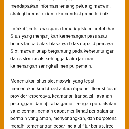
mendapatkan informasi tentang peluang maxwin,
strategi bermain, dan rekomendasi game terbaik.
Terakhir, selalu waspada terhadap klaim berlebihan.
Situs yang menjanjikan kemenangan pasti atau
bonus tanpa batas biasanya tidak dapat dipercaya.
Slot maxwin tetap bergantung pada keberuntungan
dan sistem acak, sehingga klaim jaminan
kemenangan seringkali menipu pemain.
Menemukan situs slot maxwin yang tepat
memerlukan kombinasi antara reputasi, lisensi resmi,
provider terpercaya, keamanan transaksi, layanan
pelanggan, dan uji coba game. Dengan pendekatan
yang cermat, pemain dapat menikmati pengalaman
bermain yang aman, menyenangkan, dan berpotensi
meraih kemenangan besar melalui fitur bonus, free