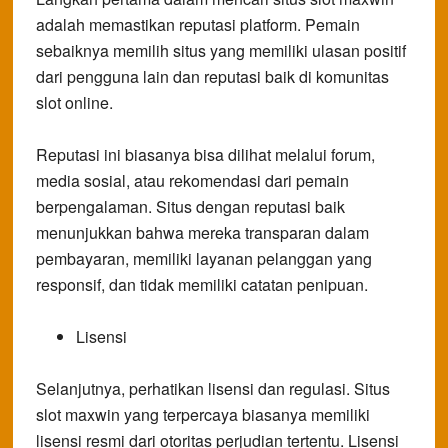
adalah memastikan reputasi platform. Pemain
sebaiknya memilih situs yang memiliki ulasan positif
dari pengguna lain dan reputasi baik di komunitas
slot online.
Reputasi ini biasanya bisa dilihat melalui forum,
media sosial, atau rekomendasi dari pemain
berpengalaman. Situs dengan reputasi baik
menunjukkan bahwa mereka transparan dalam
pembayaran, memiliki layanan pelanggan yang
responsif, dan tidak memiliki catatan penipuan.
Lisensi
Selanjutnya, perhatikan lisensi dan regulasi. Situs
slot maxwin yang terpercaya biasanya memiliki
lisensi resmi dari otoritas perjudian tertentu. Lisensi