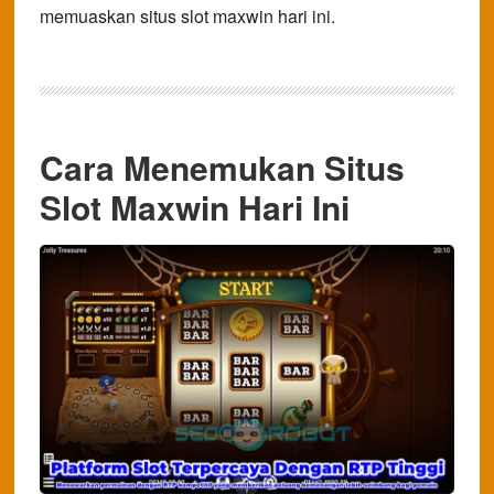
memuaskan situs slot maxwin hari ini.
Cara Menemukan Situs
Slot Maxwin Hari Ini