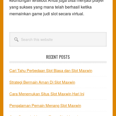
keuntungan tersebut Anda juga bisa menjadi player
yang sukses yang mana telah berhasil ketika
memainkan game judi slot secara virtual.
Primary
Search
Sidebar
this
website
RECENT POSTS
Cari Tahu Perbedaan Slot Biasa dan Slot Maxwin
Strategi Bermain Aman Di Slot Maxwin
Cara Menemukan Situs Slot Maxwin Hari Ini
Pengalaman Pemain Menang Slot Maxwin