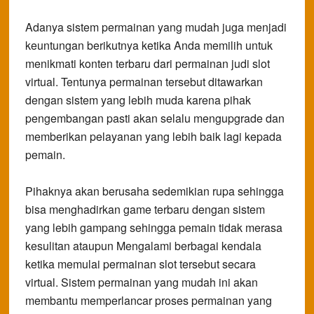
Adanya sistem permainan yang mudah juga menjadi
keuntungan berikutnya ketika Anda memilih untuk
menikmati konten terbaru dari permainan judi slot
virtual. Tentunya permainan tersebut ditawarkan
dengan sistem yang lebih muda karena pihak
pengembangan pasti akan selalu mengupgrade dan
memberikan pelayanan yang lebih baik lagi kepada
pemain.
Pihaknya akan berusaha sedemikian rupa sehingga
bisa menghadirkan game terbaru dengan sistem
yang lebih gampang sehingga pemain tidak merasa
kesulitan ataupun Mengalami berbagai kendala
ketika memulai permainan slot tersebut secara
virtual. Sistem permainan yang mudah ini akan
membantu memperlancar proses permainan yang