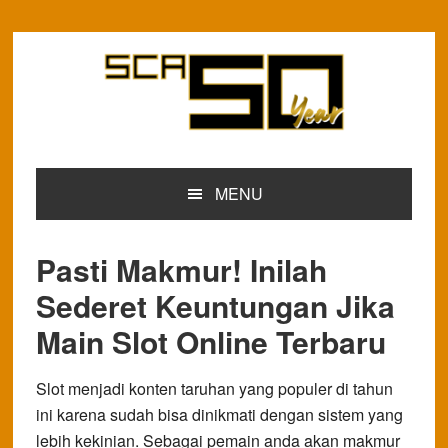
Skip
Skip
Skip
to
to
to
primary
main
primary
navigation
content
sidebar
MENU
Pasti Makmur! Inilah
Sederet Keuntungan Jika
Main Slot Online Terbaru
Slot menjadi konten taruhan yang populer di tahun
ini karena sudah bisa dinikmati dengan sistem yang
lebih kekinian. Sebagai pemain anda akan makmur