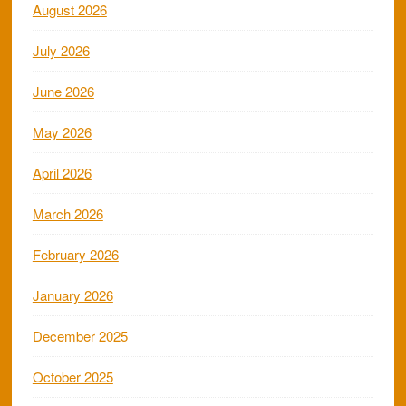
August 2026
July 2026
June 2026
May 2026
April 2026
March 2026
February 2026
January 2026
December 2025
October 2025