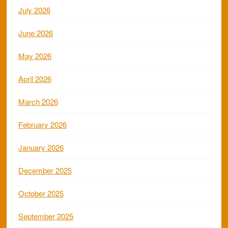
July 2026
June 2026
May 2026
April 2026
March 2026
February 2026
January 2026
December 2025
October 2025
September 2025