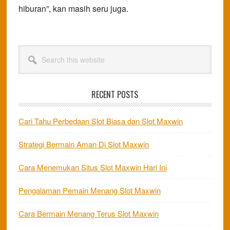
hiburan”, kan masih seru juga.
Primary
Search
Sidebar
this
website
RECENT POSTS
Cari Tahu Perbedaan Slot Biasa dan Slot Maxwin
Strategi Bermain Aman Di Slot Maxwin
Cara Menemukan Situs Slot Maxwin Hari Ini
Pengalaman Pemain Menang Slot Maxwin
Cara Bermain Menang Terus Slot Maxwin