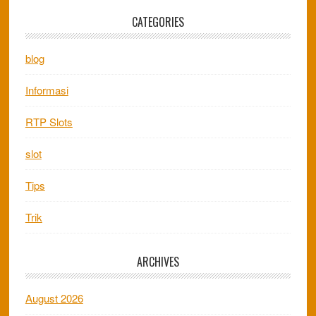
CATEGORIES
blog
Informasi
RTP Slots
slot
Tips
Trik
ARCHIVES
August 2026