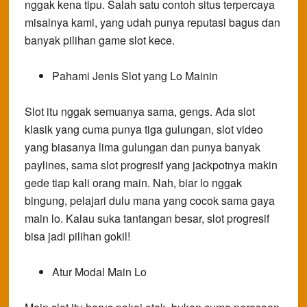
nggak kena tipu. Salah satu contoh situs terpercaya
misalnya kami, yang udah punya reputasi bagus dan
banyak pilihan game slot kece.
Pahami Jenis Slot yang Lo Mainin
Slot itu nggak semuanya sama, gengs. Ada slot
klasik yang cuma punya tiga gulungan, slot video
yang biasanya lima gulungan dan punya banyak
paylines, sama slot progresif yang jackpotnya makin
gede tiap kali orang main. Nah, biar lo nggak
bingung, pelajari dulu mana yang cocok sama gaya
main lo. Kalau suka tantangan besar, slot progresif
bisa jadi pilihan gokil!
Atur Modal Main Lo