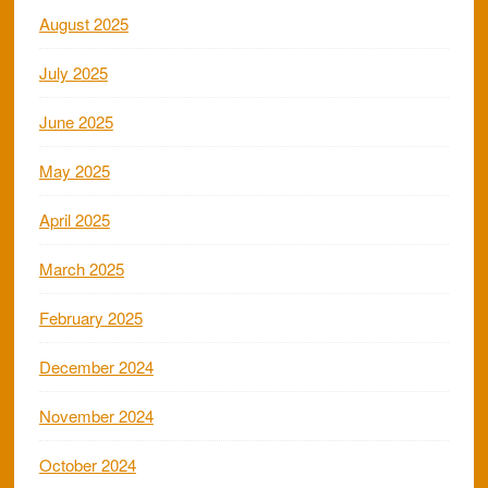
August 2025
July 2025
June 2025
May 2025
April 2025
March 2025
February 2025
December 2024
November 2024
October 2024