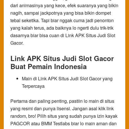
dari animasinya yang kece, efek suaranya yang bikin
nagih, sampai jackpotnya yang bisa bikin dompet
tebal seketika. Tapi biar nggak cuma jadi penonton
yang kalah terus, ada baiknya lo ngerti dulu trik-trik
dasarnya biar bisa cuan di Link APK Situs Judi Slot
Gacor.
Link APK Situs Judi Slot Gacor
Buat Pemain Indonesia
Main di Link APK Situs Judi Slot Gacor yang
Terpercaya
Pertama dan paling penting, pastiin lo main di situs
yang resmi dan punya lisensi. Jangan asal klik link
random, bro! Pilih situs yang sudah punya izin kayak
PAGCOR atau BMM Testlabs biar lo main aman dan