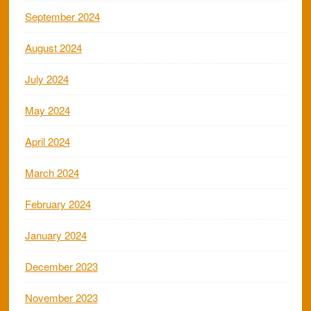
September 2024
August 2024
July 2024
May 2024
April 2024
March 2024
February 2024
January 2024
December 2023
November 2023