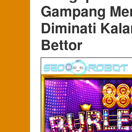
Gampang Me
Diminati Kal
Bettor