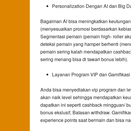
Personalization Dengan AI dan Big D
Bagaiman AI bisa meningkatkan keutungan
(menyesuaikan promosi berdasarkan kebiasa
Segmentasi pemain (pemain high- roller a
deteksi pemain yang hamper berhenti (mend
pemain sering kalah mendapatkan cashback
sering menang bisa di tawari bonus lebih).
Layanan Program VIP dan Gamifikasi
Anda bisa menyediakan vip program dan le
akan naik level sehingga mendapatkan keu
dapatkan ini seperti cashback mingguan/ bul
bonus ekslusif, Batasan withdraw. Gamifik
experience points saat bermain dan bisa naik