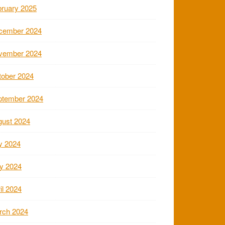
ruary 2025
cember 2024
vember 2024
tober 2024
ptember 2024
gust 2024
y 2024
y 2024
il 2024
rch 2024