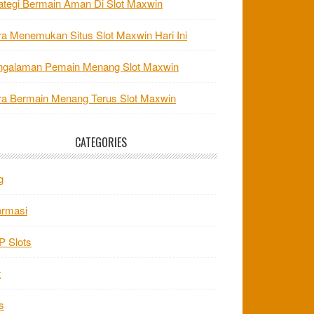
ategi Bermain Aman Di Slot Maxwin
a Menemukan Situs Slot Maxwin Hari Ini
ngalaman Pemain Menang Slot Maxwin
ra Bermain Menang Terus Slot Maxwin
CATEGORIES
g
ormasi
P Slots
t
s