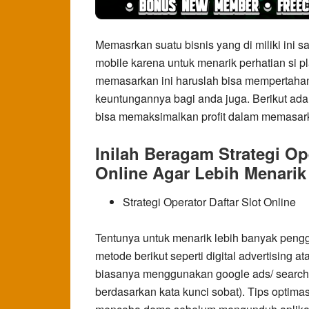
Memasrkan suatu bisnis yang di miliki ini s
mobile karena untuk menarik perhatian si 
memasarkan ini haruslah bisa mempertahan
keuntungannya bagi anda juga. Berikut adal
bisa memaksimalkan profit dalam memasarkan
Inilah Beragam Strategi Op
Online Agar Lebih Menarik
Strategi Operator Daftar Slot Online
Tentunya untuk menarik lebih banyak pen
metode berikut seperti digital advertising a
biasanya menggunakan google ads/ search 
berdasarkan kata kunci sobat). Tips optimas