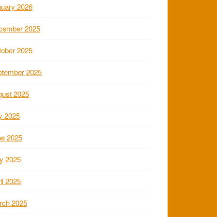
nuary 2026
cember 2025
tober 2025
ptember 2025
gust 2025
y 2025
ne 2025
y 2025
il 2025
rch 2025